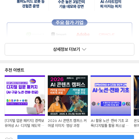
상세정보 더보기
추천 이벤트
[디지털 입문 패키지] 경력보
2026 AI 콘텐츠 캠퍼스 커
AI 활용 노션·캔바 기초 교
온오
유여성 AI·디지털 재도약 교
머셜 이미지·영상 과정
육(디지털툴 활용 퍼스널 브
뮤지
육
랜딩)
Se