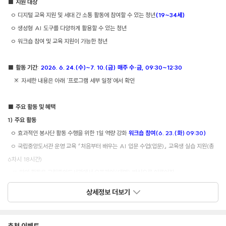
■
지원 대상
ㅇ
디지털 교육 지원 및 세대 간 소통 활동에 참여할 수 있는 청년
(19~34
세
)
ㅇ
생성형
AI
도구를 다양하게 활용할 수 있는 청년
ㅇ
워크숍 참여 및 교육 지원이 가능한 청년
■
활동 기간
:
2026. 6. 24.(
수
)~7. 10.(
금
)
매주 수
·
금
, 09:30~12:30
※
자세한 내용은 아래
‘
프로그램 세부 일정
’
에서 확인
■
주요 활동 및 혜택
1)
주요 활동
ㅇ
효과적인 봉사단 활동 수행을 위한
1
일 역량 강화
워크숍 참여
(6. 23.(
화
) 09:30)
ㅇ
국립중앙도서관 운영 교육
「
처음부터 배우는
AI
입문 수업
(
입문
)
」
교육생 실습 지원
(
총
6
차시
18
시간
)
※
위의 활동은 국립중앙도서관에서 오프라인
(
대면
)
방식으로 이루어짐
ㅇ
디지털 격차 해소를 위한 도서관 교육 서비스 개선 방안 제안
(1
회
/
서면 제출
)
상세정보 더보기
2)
활동 혜택
ㅇ
봉사단 활동 수료증 및 자원봉사확인서 발급