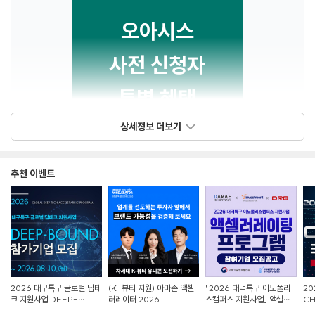
오아시스
사전 신청자
특별 혜택
상세정보 더보기
추천 이벤트
1. 연회비 면제
첫해에 가입비, 연회비를 면제해 드립니다. 보다 좋은 제품을 보다 높은
마진에 무료로 다운로드 받아 판매하세요!
신청자에게는 이 모든 것이 공짜입니다.
2026 대구특구 글로벌 딥테
(K-뷰티 지원) 아마존 액셀
「2026 대덕특구 이노폴리
20
2. 무료세미나
크 지원사업 DEEP-
러레이터 2026
스캠퍼스 지원사업」 액셀러
CH
BOUND 참가자 모집
레이팅 프로그램 참여기업 모
참