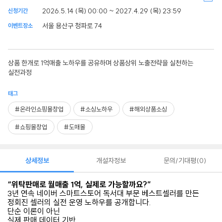
2026.5.14 (목) 00:00 ~ 2027.4.29 (목) 23:59
신청기간
서울 용산구 청파로 74
이벤트장소
상품 한개로 1억매출 노하우를 공유하며 상품상위 노출전략을 실천하는
실전과정
태그
#온라인쇼핑몰창업
#소싱노하우
#해외상품소싱
#쇼핑몰창업
#도매몰
상세정보
개설자정보
문의/기대평
0
“위탁판매로 월매출 1억, 실제로 가능할까요?”
3년 연속 네이버 스마트스토어 독서대 부문 베스트셀러를 만든
정회진 셀러의 실전 운영 노하우를 공개합니다.
단순 이론이 아닌
실제 판매 데이터 기반