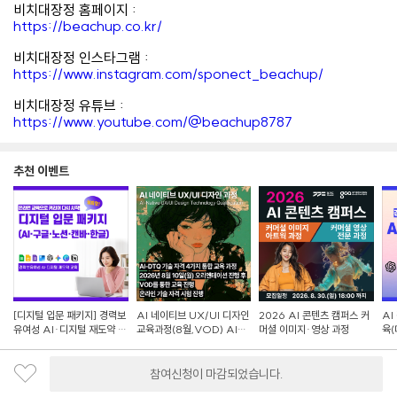
비치대장정 홈페이지
:
https://beachup.co.kr/
비치대장정 인스타그램
:
https://www.instagram.com/sponect_beachup/
비치대장정 유튜브
:
https://www.youtube.com/@beachup8787
추천 이벤트
[디지털 입문 패키지] 경력보
AI 네이티브 UX/UI 디자인
2026 AI 콘텐츠 캠퍼스 커
AI
유여성 AI·디지털 재도약 교
교육과정(8월,VOD) AI-
머셜 이미지·영상 과정
육(
육
DTQ 4개 자격증 동시취득
랜딩
참여신청이 마감되었습니다.