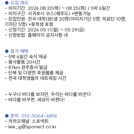
●
모집 개요
-
비치기간
: 2026.08.20(
목
) ~ 08.25(
화
) / 5
박
6
일간
-
비치구간
:
서귀포시 코스
(
제주도
) *
변동가능
-
모집인원
:
전국 대학
(
원
)
생
20
명
(
아띠지기단
5
명
,
의료단
10
명
,
기자단
5
명
) *
휴학생 포함
-
신청기간
: 2026.05.11(
월
) ~ 05.29(
금
)
-
신청방법
:
홈페이지 공지사항 내
●
참가 혜택
- 5
박
6
일간 숙식 제공
-
봉사활동
20
시간
- 87km
완주증서 발급
-
단복 및 다양한 후원물품 제공
-
전국 대학생들의 네트워킹 시간
-
누구나 바다를 보지만
,
우리는 바다를 바꾼다
.
-
바다를 바꾸면
,
세상이 바뀐다
!
●
문의
: 010-5064-6896
-
카카오채널
:
스포넥트
- lee_yj@sponect.co.kr