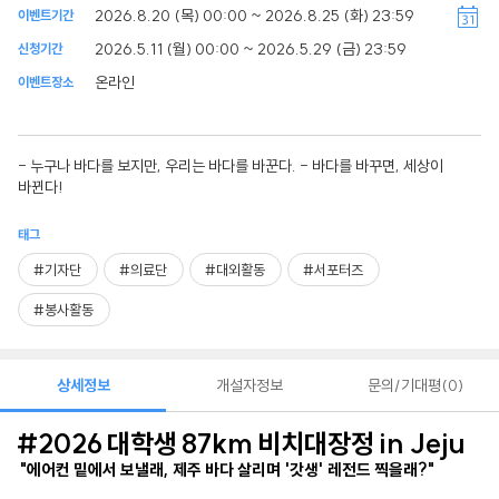
2026.8.20 (목) 00:00 ~ 2026.8.25 (화) 23:59
이벤트기간
2026.5.11 (월) 00:00 ~ 2026.5.29 (금) 23:59
신청기간
온라인
이벤트장소
- 누구나 바다를 보지만, 우리는 바다를 바꾼다. - 바다를 바꾸면, 세상이
바뀐다!
태그
#기자단
#의료단
#대외활동
#서포터즈
#봉사활동
상세정보
개설자정보
문의/기대평
0
#2026
대학생
87km
비치대장정
in Jeju
"
에어컨 밑에서 보낼래
,
제주 바다 살리며
'
갓생
'
레전드 찍을래
?"