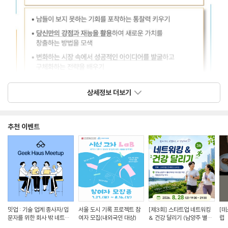
상세정보 더보기
추천 이벤트
밋업 : 기술 업계 종사자/입
서울 도시 기록 프로젝트 참
[제3회] 스타트업 네트워킹
[데
문자를 위한 회사 밖 네트워
여자 모집(내외국인 대상)
& 건강 달리기 (남양주 별
럽
킹 모임
내/러닝&식사)