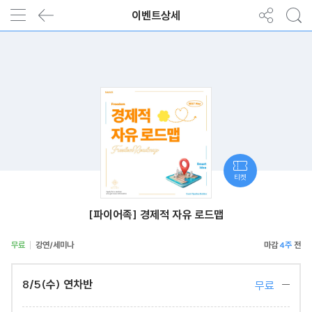
이벤트상세
티켓
[파이어족] 경제적 자유 로드맵
무료
강연/세미나
4주
8/5(수) 연차반
무료