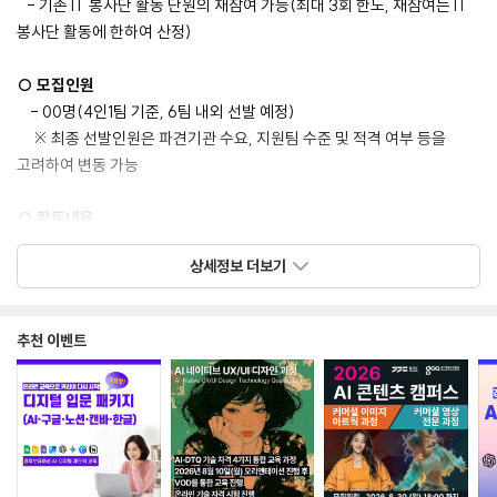
-
기존 IT 봉사단 활동 단원의 재참여 가능(최대 3회 한도, 재참여는 IT
봉사단 활동에 한하여 산정)
○ 모집인원
- 00명(4인1팀 기준, 6팀 내외 선발 예정)
※ 최종 선발인원은 파견기관 수요, 지원팀 수준 및 적격 여부 등을
고려하여 변동 가능
○ 활동내용
- 팀(4인 1팀) 단위로 하계방학기간(7.13~8.14) 중 제주 NIA
상세정보 더보기
글로벌센터(서귀포시)에서 온라인 봉사 3~4주 진행(제주 왕복 항공권,
제주 숙박시설 등 제공)
- ① IT 교육 및 ② 문화교류
추천 이벤트
ㄴ① (IT 교육) 인공지능*(기초 이론 및 AI 관련 Tool 활용법 등),
프로그래밍 (Python, JAVA 등),
그래픽디자인(포토샵, 영상편집 등), OA(MS 오피스) 등의 주제
중 현지 요청 내용을 반영
ㄴ② (문화교류) 한국의 미디어문화(콘텐츠, K-pop), 전통문화(한글,
전통놀이, 음식) 등을 전파할 수 있는 문화교류 활동 추진, 현지 문화