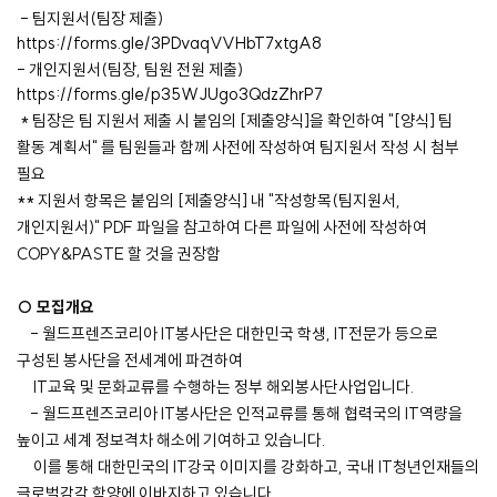
- 팀지원서(팀장 제출)
https://forms.gle/3PDvaqVVHbT7xtgA8
- 개인지원서(팀장, 팀원 전원 제출)
https://forms.gle/p35WJUgo3QdzZhrP7
* 팀장은 팀 지원서 제출 시 붙임의 [제출양식]을 확인하여 "[양식] 팀
활동 계획서" 를
팀원들과 함께
사전에 작성하여 팀지원서 작성 시 첨부
필요
** 지원서 항목은 붙임의 [제출양식] 내 "작성항목(팀지원서,
개인지원서)" PDF 파일을 참고하여 다른 파일에 사전에 작성하여
COPY&PASTE 할 것을 권장함
○ 모집개요
- 월드프렌즈코리아 IT봉사단은 대한민국 학생, IT전문가 등으로
구성된 봉사단을 전세계에 파견하여
IT교육 및 문화교류를 수행하는 정부 해외봉사단사업입니다.
- 월드프렌즈코리아 IT봉사단은 인적교류를 통해 협력국의 IT역량을
높이고 세계 정보격차 해소에 기여하고 있습니다.
이를 통해 대한민국의 IT강국 이미지를 강화하고, 국내 IT청년인재들의
글로벌감각 함양에 이바지하고 있습니다.