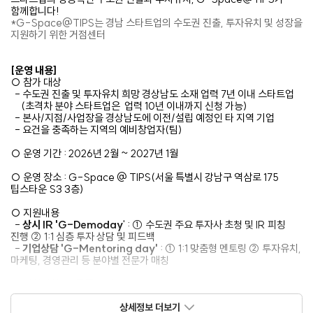
함께합니다!
*G-Space@TIPS는 경남 스타트업의 수도권 진출, 투자유치 및 성장을
지원하기 위한 거점센터
[운영 내용]
○ 참가 대상
- 수도권 진출 및 투자유치 희망 경상남도 소재 업력 7년 이내 스타트업
(초격차 분야 스타트업은 업력 10년 이내까지 신청 가능)
- 본사/지점/사업장을 경상남도에 이전/설립 예정인 타 지역 기업
- 요건을 충족하는 지역의 예비창업자(팀)
○ 운영 기간 : 2026년 2월 ~ 2027년 1월
○ 운영 장소 : G-Space @ TIPS(서울 특별시 강남구 역삼로 175
팁스타운 S3 3층)
○ 지원내용
-
상시 IR 'G-Demoday
' : ① 수도권 주요 투자사 초청 및 IR 피칭
진행 ② 1:1 심층 투자 상담 및 피드백
-
기업상담 'G-Mentoring day'
: ① 1:1 맞춤형 멘토링 ② 투자유치,
마케팅, 경영관리 등 분야별 전문가 매칭
○ 신청절차 : 구글폼 신청(
https://forms.gle/aETTFauS9p2T9Q45A
)신청확인 및 일정안내전문가 매칭G-Demoday&G-Mentoring day
상세정보 더보기