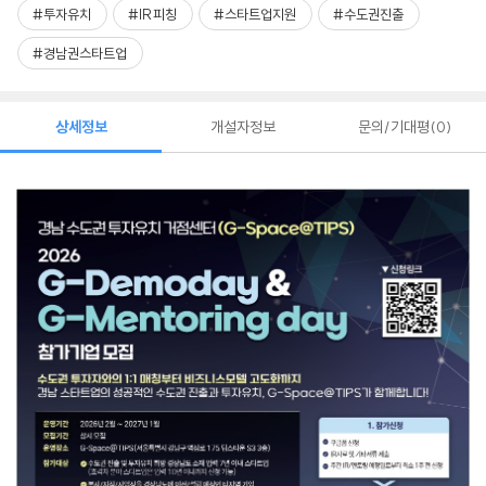
#투자유치
#IR피칭
#스타트업지원
#수도권진출
#경남권스타트업
상세정보
개설자정보
문의/기대평
0