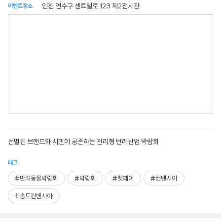
인천 연수구 센트럴로 123 제2전시관
이벤트장소
선별된 브랜드와 시민이 공존하는 관리형 반려산업 박람회
태그
#반려동물박람회
#박람회
#펫페어
#컨벤시아
#송도컨벤시아