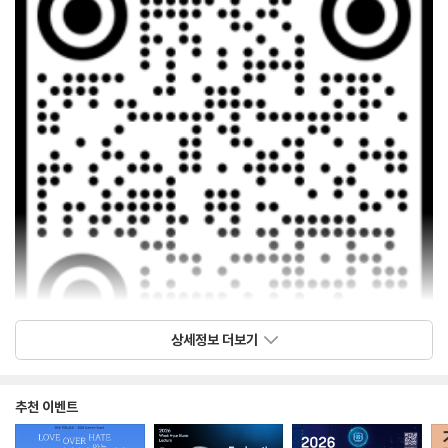
상세정보 더보기
ㅇ 기본(조립)부스
추천 이벤트
기본부스(3M*3M) - 조립식벽체, 바닥카펫, 조명, 현수막,
안내데스크&의자 각 1개 씩, 콘센트, 전기1kw 제공(독립부스는
미적용)