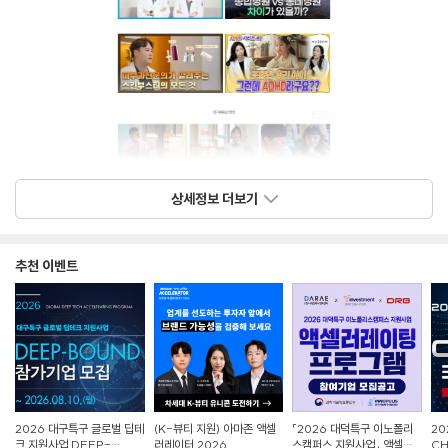
상세정보 더보기
추천 이벤트
2026 대구특구 글로벌 딥테
(K-뷰티 지원) 아마존 액셀
「2026 대덕특구 이노폴리
20
크 지원사업 DEEP-
러레이터 2026
스캠퍼스 지원사업」 액셀러
CH