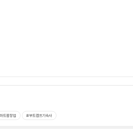
마트팜창업
#부트캠프기숙사