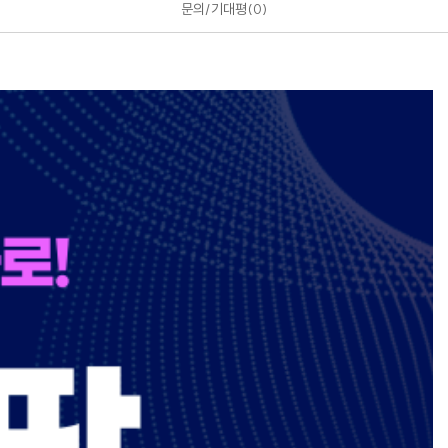
문의/기대평
0