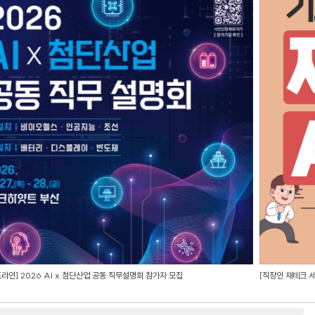
라인] 2026 AI x 첨단산업 공동 직무설명회 참가자 모집
[직장인 재테크 세