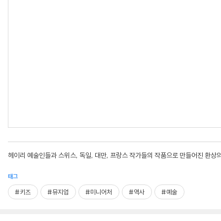
헤이리 예술인들과 스위스, 독일, 대만, 프랑스 작가들의 작품으로 만들어진 환상
태그
#키즈
#뮤지엄
#미니어처
#역사
#예술