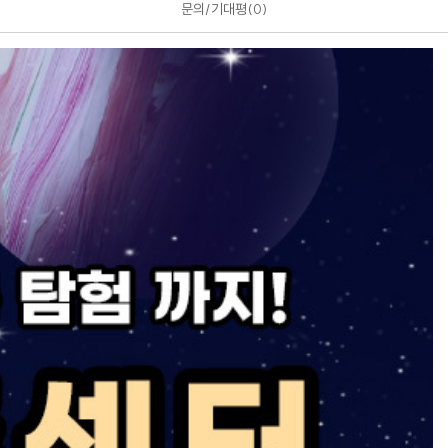
문의/기대평
0