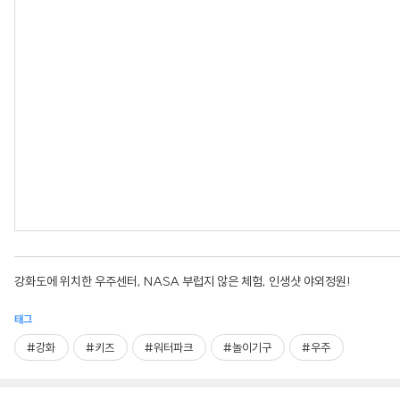
강화도에 위치한 우주센터, NASA 부럽지 않은 체험, 인생샷 야외정원!
태그
#강화
#키즈
#워터파크
#놀이기구
#우주