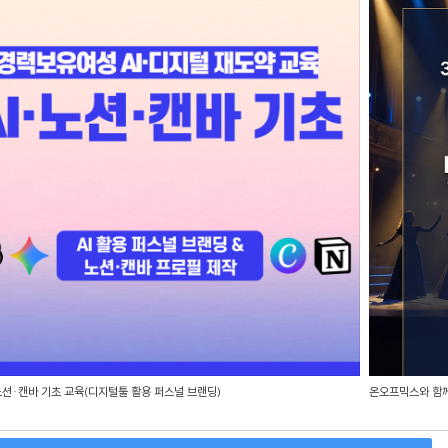
노션·캔바 기초 교육(디지털툴 활용 퍼스널 브랜딩)
온오프믹스와 함께 