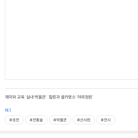
재미와 교육 '실내 박물관'. 힐링과 셀카명소 '야외정원'
태그
#포천
#전통술
#박물관
#산사원
#전시