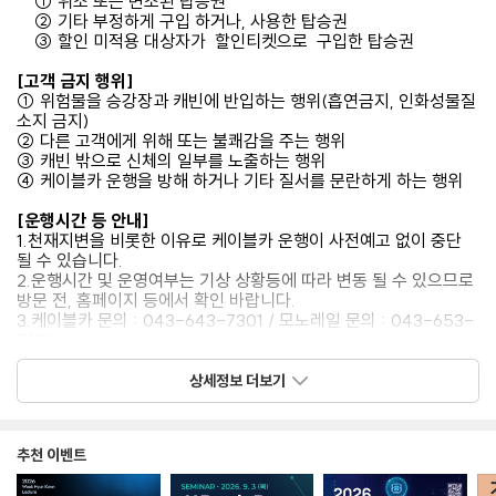
① 위조 또는 변조된 탑승권
② 기타 부정하게 구입 하거나, 사용한 탑승권
③ 할인 미적용 대상자가 할인티켓으로 구입한 탑승권
[고객 금지 행위]
① 위험물을 승강장과 캐빈에 반입하는 행위(흡연금지, 인화성물질
소지 금지)
② 다른 고객에게 위해 또는 불쾌감을 주는 행위
③ 캐빈 밖으로 신체의 일부를 노출하는 행위
④ 케이블카 운행을 방해 하거나 기타 질서를 문란하게 하는 행위
[운행시간 등 안내]
1.천재지변을 비롯한 이유로 케이블카 운행이 사전예고 없이 중단
될 수 있습니다.
2.운행시간 및 운영여부는 기상 상황등에 따라 변동 될 수 있으므로
방문 전, 홈페이지 등에서 확인 바랍니다.
3.케이블카 문의 : 043-643-7301 / 모노레일 문의 : 043-653-
5121
4.이용요금 - 가격정보 확인
5.할인안내 - 상세페이지 확인
상세정보 더보기
6.단체안내 - 단체 20인 이상 / 100인 이상 예약 별도 문의 070-
4162-6009
추천 이벤트
[미사용 티켓 취소/환불 규정]
1. 사용 예약일 전날까지 미사용 티켓 취소 접수 시, 100% 환불