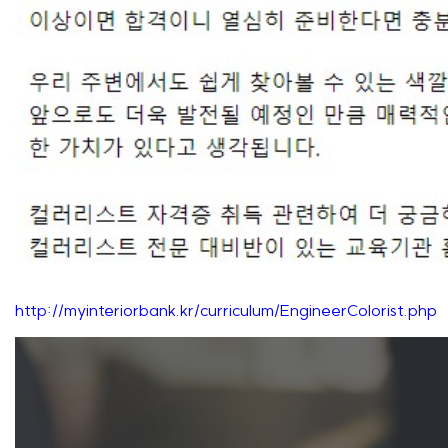
http://myinteriorbank.kr/curriculum/EngineerColorist.php